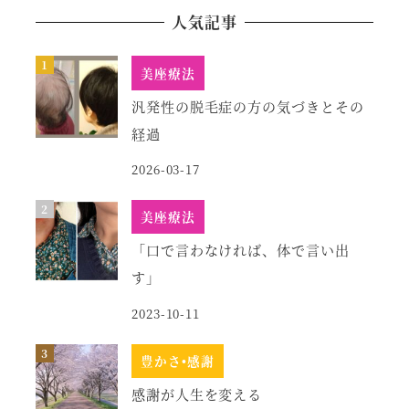
人気記事
美座療法
汎発性の脱毛症の方の気づきとその
経過
2026-03-17
美座療法
「口で言わなければ、体で言い出
す」
2023-10-11
豊かさ•感謝
感謝が人生を変える