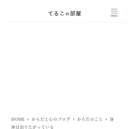
メ
イ
MENU
ン
コ
ン
テ
ン
ツ
へ
移
動
HOME
からだと心のブログ
からだのこと
身
体は治りたがっている