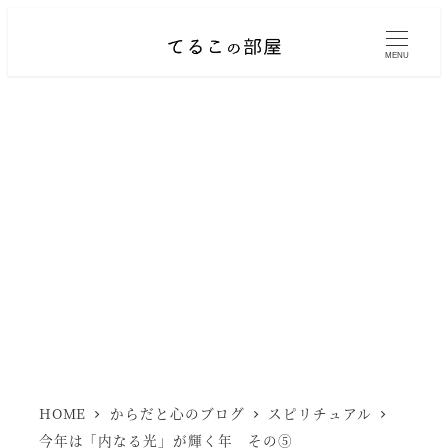
メ
イ
MENU
ン
コ
ン
テ
ン
ツ
へ
移
動
HOME
からだと心のブログ
スピリチュアル
今年は「内なる光」が輝く年 その⑤