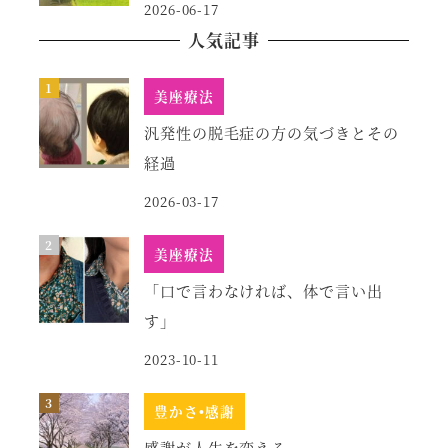
2026-06-17
人気記事
美座療法
汎発性の脱毛症の方の気づきとその
経過
2026-03-17
美座療法
「口で言わなければ、体で言い出
す」
2023-10-11
豊かさ•感謝
感謝が人生を変える