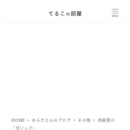
メ
イ
MENU
ン
コ
ン
テ
ン
ツ
へ
移
動
HOME
からだと心のブログ
その他
西荻窪の
「甘いっ子」