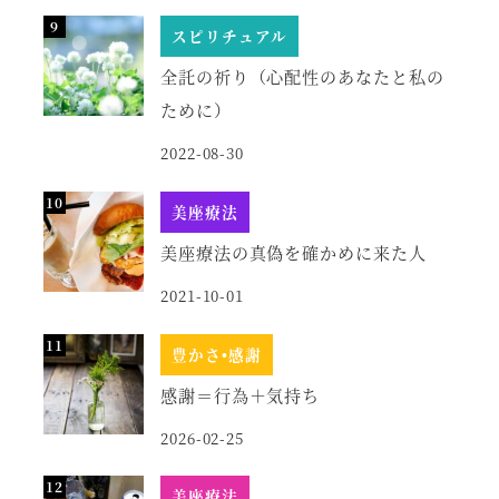
スピリチュアル
全託の祈り（心配性のあなたと私の
ために）
2022-08-30
美座療法
美座療法の真偽を確かめに来た人
2021-10-01
豊かさ•感謝
感謝＝行為＋気持ち
2026-02-25
美座療法