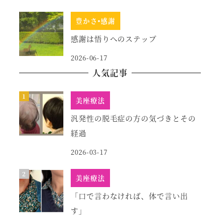
豊かさ•感謝
感謝は悟りへのステップ
2026-06-17
人気記事
美座療法
汎発性の脱毛症の方の気づきとその
経過
2026-03-17
美座療法
「口で言わなければ、体で言い出
す」