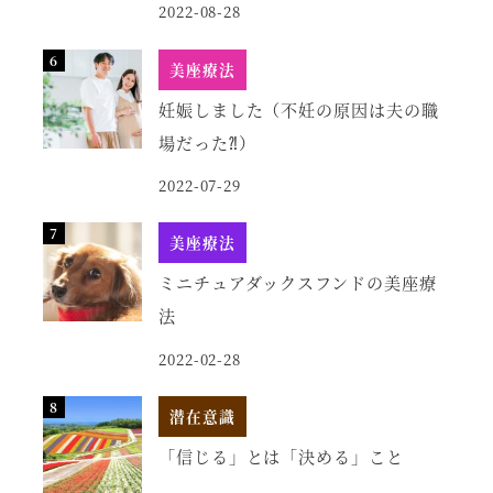
2022-08-28
美座療法
妊娠しました（不妊の原因は夫の職
場だった⁈）
2022-07-29
美座療法
ミニチュアダックスフンドの美座療
法
2022-02-28
潜在意識
「信じる」とは「決める」こと