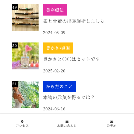
美座療法
家と骨董の出張施術しました
2024-05-09
豊かさ•感謝
豊かさと○○はセットです
2025-02-20
からだのこと
本物の元気を得るには？
2024-06-16
からだのこと
アクセス
お問い合わせ
ご予約