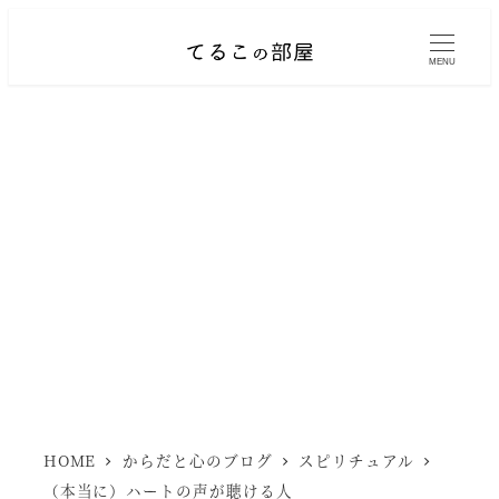
メ
イ
MENU
ン
コ
ン
テ
ン
ツ
へ
移
動
HOME
からだと心のブログ
スピリチュアル
（本当に）ハートの声が聴ける人