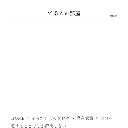
メ
イ
MENU
ン
コ
ン
テ
ン
ツ
へ
移
動
HOME
からだと心のブログ
潜在意識
自分を
愛することでしか解決しない