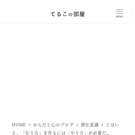
メ
イ
MENU
ン
コ
ン
テ
ン
ツ
へ
移
動
HOME
からだと心のブログ
潜在意識
とはい
え、「在り方」を作るには「やり方」が必要だ。