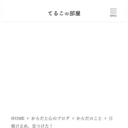
メ
イ
MENU
ン
コ
ン
テ
ン
ツ
へ
移
動
HOME
からだと心のブログ
からだのこと
日
焼け止め、見つけた！