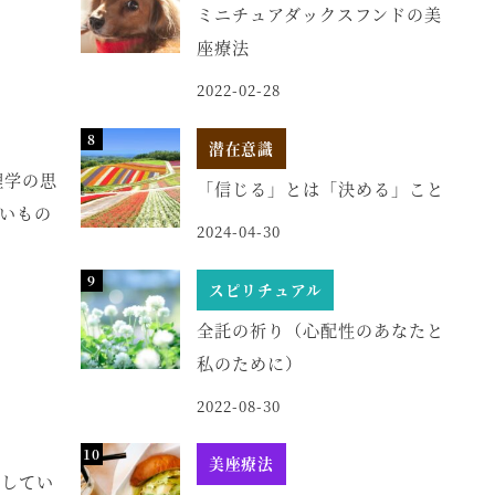
ミニチュアダックスフンドの美
座療法
2022-02-28
潜在意識
理学の思
「信じる」とは「決める」こと
しいもの
2024-04-30
スピリチュアル
全託の祈り（心配性のあなたと
私のために）
2022-08-30
美座療法
講してい