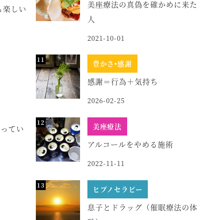
美座療法の真偽を確かめに来た
も楽しい
人
2021-10-01
豊かさ•感謝
感謝＝行為＋気持ち
2026-02-25
美座療法
やってい
アルコールをやめる施術
2022-11-11
ヒプノセラピー
息子とドラッグ（催眠療法の体