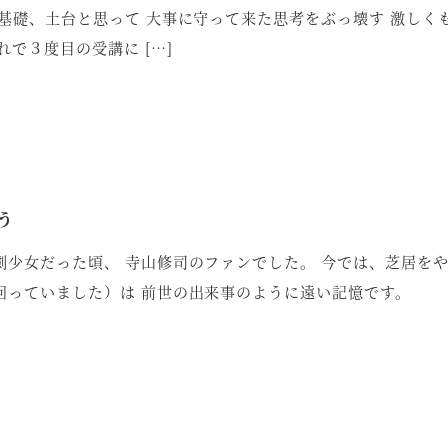
基礎、土台と思って 大事に守って来た思考をぶっ壊す 激しく
れで３度目の受講に […]
う
劇少女だった頃、 寺山修司のファンでした。 今では、芝居を
回っていました）は 前世の出来事のように遠い記憶です。