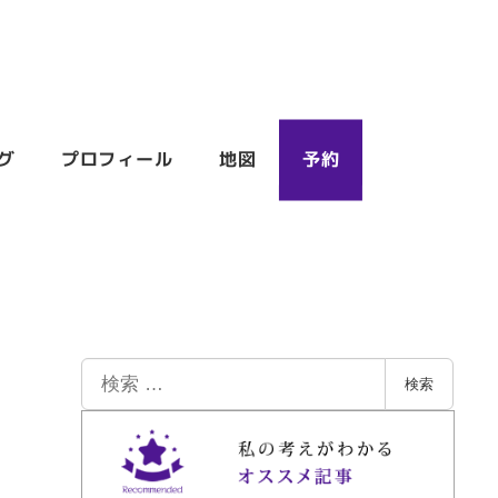
グ
プロフィール
地図
予約
検
検索
索