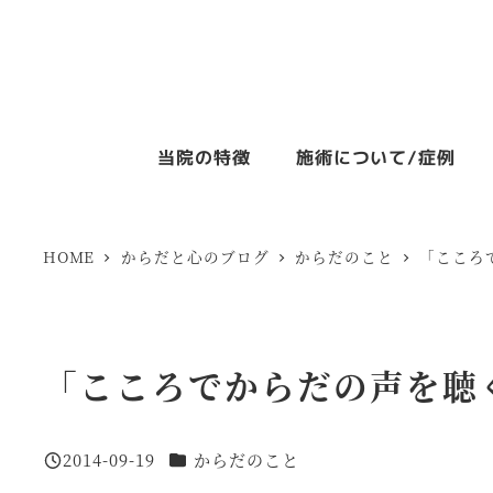
メ
イ
ン
コ
当院の特徴
施術について/症例
ン
テ
ン
HOME
からだと心のブログ
からだのこと
「こころ
ツ
へ
移
「こころでからだの声を聴く
動
カテゴリー
2014-09-19
からだのこと
投稿日