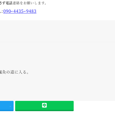
必ず電話
連絡をお願いします。
L:
090ｰ4435ｰ9483
鍼灸の道に入る。
-