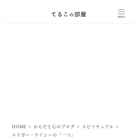
メ
イ
MENU
ン
コ
ン
テ
ン
ツ
へ
移
動
HOME
からだと心のブログ
スピリチュアル
エドガー・ケイシーの「一つ」