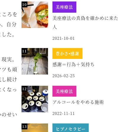
美座療法
ところを
美座療法の真偽を確かめに来た
め、自分
人
ました。
2021-10-01
豊かさ•感謝
う現実。
感謝＝行為＋気持ち
ヤツも頑
2026-02-25
抗し続け
なくなっ
美座療法
アルコールをやめる施術
2022-11-11
かのせい
ヒプノセラピー