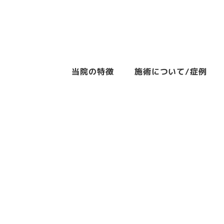
メ
イ
ン
コ
当院の特徴
施術について/症例
ン
テ
ン
ツ
へ
移
動