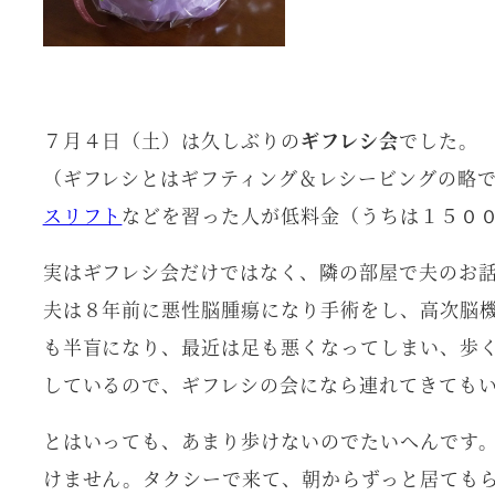
７月４日（土）は久しぶりの
ギフレシ会
でした。
（ギフレシとは
ギフティング
＆
レシービング
の略
スリフト
などを習った人が低料金（うちは１５０
実はギフレシ会だけではなく、隣の部屋で夫のお
夫は８年前に悪性脳腫瘍になり手術をし、高次脳
も半盲になり、最近は足も悪くなってしまい、歩
しているので、ギフレシの会になら連れてきても
とはいっても、あまり歩けないのでたいへんです
けません。タクシーで来て、朝からずっと居ても