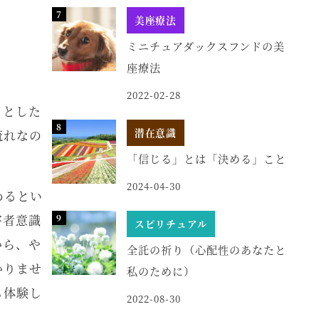
美座療法
ミニチュアダックスフンドの美
座療法
2022-02-28
っとした
潜在意識
流れなの
「信じる」とは「決める」こと
2024-04-30
めるとい
害者意識
スピリチュアル
から、や
全託の祈り（心配性のあなたと
かりませ
私のために）
も体験し
2022-08-30