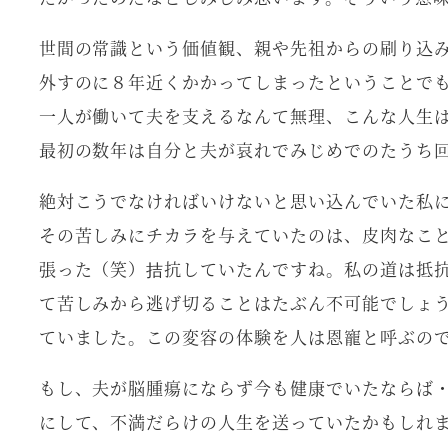
世間の常識という価値観、親や先祖からの刷り込
外すのに８年近くかかってしまったということで
一人が働いて夫を支えるなんて無理、こんな人生
最初の数年は自分と夫が哀れでみじめでのたうち
絶対こうでなければいけないと思い込んでいた私
その苦しみにチカラを与えていたのは、皮肉なこ
張った（笑）拮抗していたんですね。私の道は抵
て苦しみから逃げ切ることはたぶん不可能でしょ
ていました。この変容の体験を人は恩寵と呼ぶの
もし、夫が脳腫瘍にならず今も健康でいたならば
にして、不満だらけの人生を送っていたかもしれ