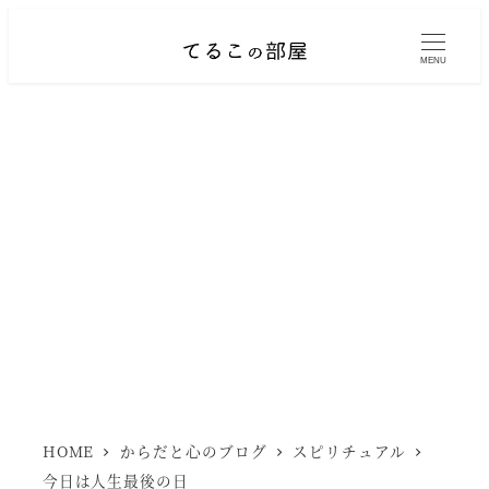
メ
イ
MENU
ン
コ
ン
テ
ン
ツ
へ
移
動
HOME
からだと心のブログ
スピリチュアル
今日は人生最後の日