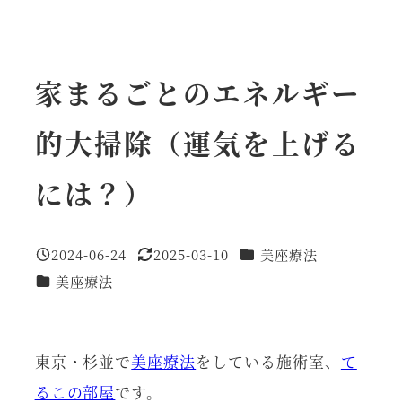
家まるごとのエネルギー
的大掃除（運気を上げる
には？）
カテゴリー
2024-06-24
2025-03-10
美座療法
投稿日
更新日
カテゴリー
美座療法
東京・杉並で
美座療法
をしている施術室、
て
るこの部屋
です。