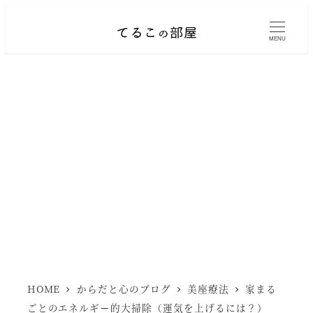
メ
イ
MENU
ン
コ
ン
テ
ン
ツ
へ
移
動
HOME
からだと心のブログ
美座療法
家まる
ごとのエネルギー的大掃除（運気を上げるには？）