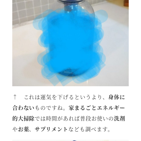
↑ これは運気を下げるというより、
身体に
合わない
ものですね。
家まるごとエネルギー
的大掃除
では時間があれば普段お使いの
洗剤
や
お薬
、
サプリメント
なども調べます。