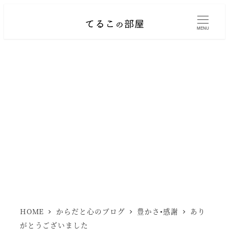
メ
イ
MENU
ン
コ
ン
テ
ン
ツ
へ
移
動
HOME
からだと心のブログ
豊かさ•感謝
あり
がとうございました